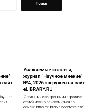
Поиск
Уважаемые коллеги,
ние"
журнал "Научное мнение"
а сайт
№4, 2026 загружен на сайт
eLIBRARY.RU
Научное
C полными электронными версиями
 сайт
статей можно ознакомиться по
ссылке: https://elibrary.ru/contents.asp?