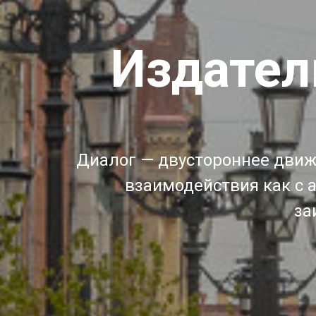
Издател
Диалог — двустороннее дви
взаимодействия как с а
за