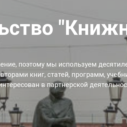
ьство "Книж
жение, поэтому мы используем десяти
вторами книг, статей, программ, учебник
интересован в партнерской деятельнос