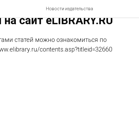
Научное мнение" №12, 20
Новости издательства
 на сайт eLIBRARY.RU
тами статей можно ознакомиться по
ww.elibrary.ru/contents.asp?titleid=32660