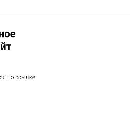
ное
айт
я по ссылке: