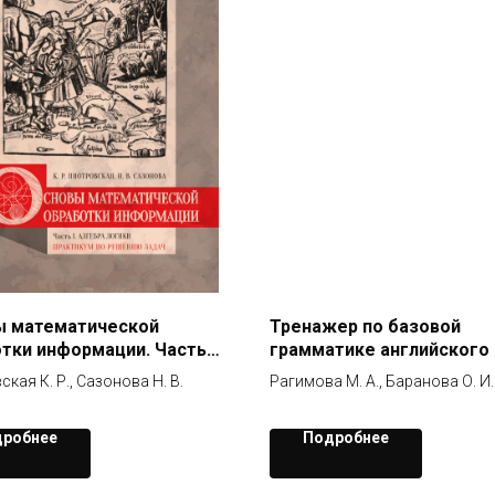
ы математической
Тренажер по базовой
тки информации. Часть1.
грамматике английского
а логики. Практикум по
кая К. Р., Сазонова Н. В.
Рагимова М. А., Баранова О. И.
ию задач
робнее
Подробнее