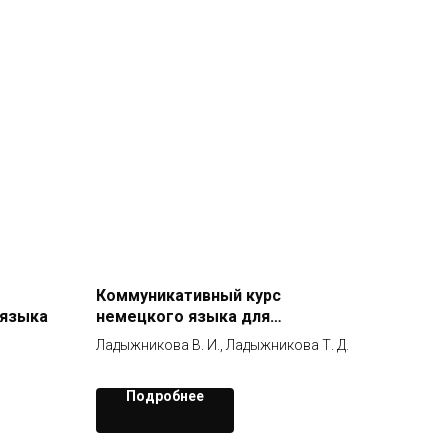
Коммуникативный курс
 языка
немецкого языка для
начинающих: дополнительная
Ладыжникова В. И., Ладыжникова Т. Д.
общеразвивиющая программа
(Уровень А1)
Подробнее