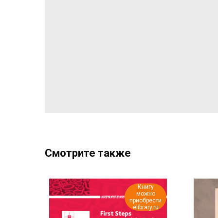
Смотрите также
Книгу
можно
приобрести
elibrary.ru