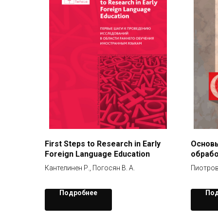
First Steps to Research in Early
Основ
Foreign Language Education
обрабо
Алгебр
Кантелинен Р., Погосян В. А.
Пиотровс
решен
Подробнее
Под