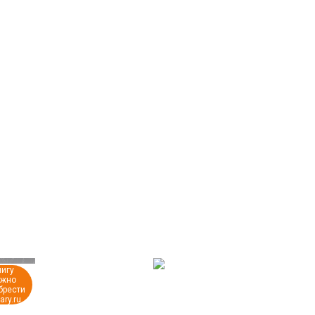
игу
жно
брести
rary.ru