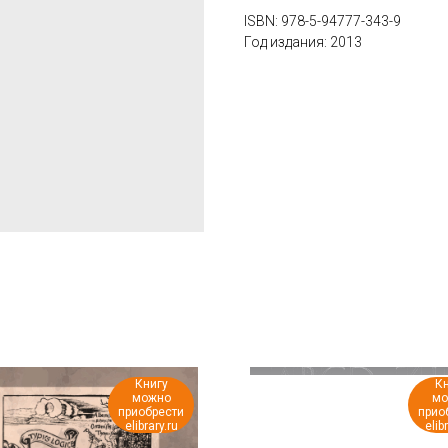
ISBN: 978-5-94777-343-9
Год издания: 2013
Книгу
Кн
можно
мо
приобрести
прио
elibrary.ru
elib