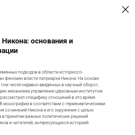
 Никона: основания и
зации
ременных подходов в области историосо-
ан феномен власти патриарха Никона. На основе
 том числе недавно введенных в научный оборот,
цию механизма управления церковным институтом
 и рассмотрел специфику отношений в это время
 В монографии в соответствии с герменевтическими
ия сочинений Никона и его окружения с целью
 в принятии важных политических решений.
иков и читателей, интересующихся историей