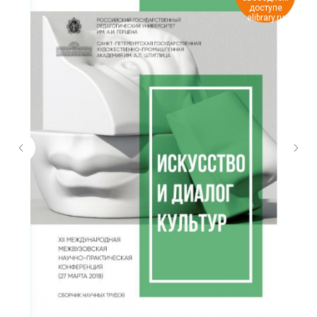
доступе
elibrary.ru