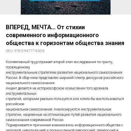
ВПЕРЕД, МЕЧТА… От стихии
современного информационного
общества к горизонтам общества знания
SKU:
978-5-94777-430-6
Коллективный труд отражает второй этап исследования по гранту,
посвященному
инструментальным стратегиям развития национального самосознания
России. В сбор-нике представлен широкий спектр дискурсов российского
национального самосознания.
Акцент делается на историософском осмыслении того арсенала
инструментальных
стратегий, которыми реально пользуется или хотело бы воспользоваться
российское
национальное самосознание. Анализируются инструментальные
стратегии, нацеленные на оптимизацию путей развития национального
самосознания современной России.
Подчеркивается причинная взаимосвязь информационного общества с
западной цивилизацией и промышленной революцией, переросшей в