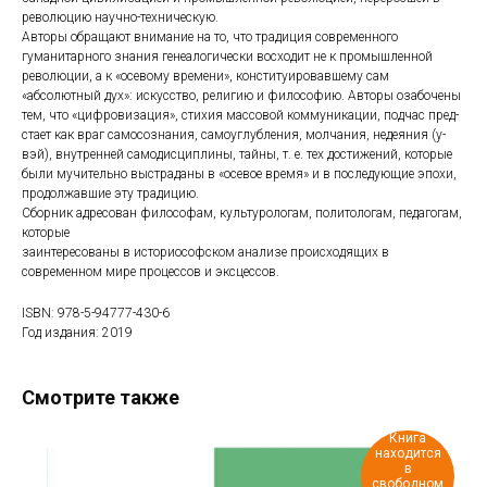
революцию научно-техническую.
Авторы обращают внимание на то, что традиция современного
гуманитарного знания генеалогически восходит не к промышленной
революции, а к «осевому времени», конституировавшему сам
«абсолютный дух»: искусство, религию и философию. Авторы озабочены
тем, что «цифровизация», стихия массовой коммуникации, подчас пред-
стает как враг самосознания, самоуглубления, молчания, недеяния (у-
вэй), внутренней самодисциплины, тайны, т. е. тех достижений, которые
были мучительно выстраданы в «осевое время» и в последующие эпохи,
продолжавшие эту традицию.
Сборник адресован философам, культурологам, политологам, педагогам,
которые
заинтересованы в историософском анализе происходящих в
современном мире процессов и эксцессов.
ISBN: 978-5-94777-430-6
Год издания: 2019
Смотрите также
Книга
находится
в
свободном