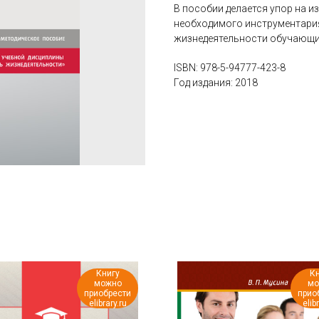
В пособии делается упор на и
необходимого инструментари
жизнедеятельности обучающи
ISBN: 978-5-94777-423-8
Год издания: 2018
Книгу
Кн
можно
мо
приобрести
прио
elibrary.ru
elib