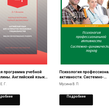
я программа учебной
Психология профессиона
лины. Английский язык
активности. Системно-
пирантов неязыковых
динамический подход
Е. Г.
Мусина В. П.
льностей
робнее
Подробнее