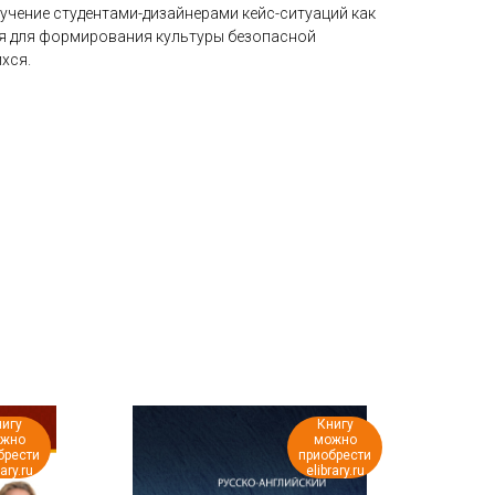
зучение студентами-дизайнерами кейс-ситуаций как
я для формирования культуры безопасной
хся.
игу
Книгу
жно
можно
брести
приобрести
rary.ru
elibrary.ru