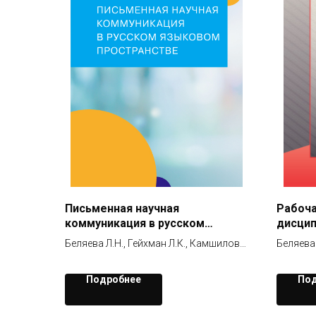
Письменная научная
Рабоча
коммуникация в русском
дисцип
языковом пространстве
для ас
Беляева Л.Н., Гейхман Л.К., Камшилова
Беляева 
специа
О.Н., Шубина Н.Л.
Подробнее
Под