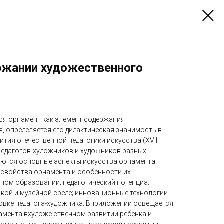
ржании художественного
ся орнамент как элемент содержания
, определяется его дидактическая значимость в
тия отечественной педагогики искусства (XVIII –
 педагогов-художников и художников разных
ются основные аспекты искусства орнамента.
свойства орнамента и особенности их
ном образовании; педагогический потенциал
ской и музейной среде; инновационные технологии
овке педагога-художника. Вприложении освещается
амента вхудоже ственном развитии ребенка и