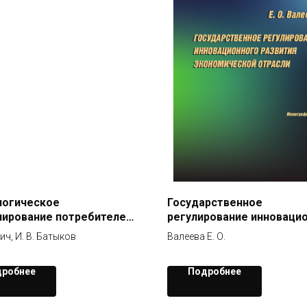
логическое
Государственное
ирование потребителей
регулирование инноваци
ых товаров и услуг
развития экономической
бич, И. В. Батыков
Валеева Е. О.
отрасли
робнее
Подробнее