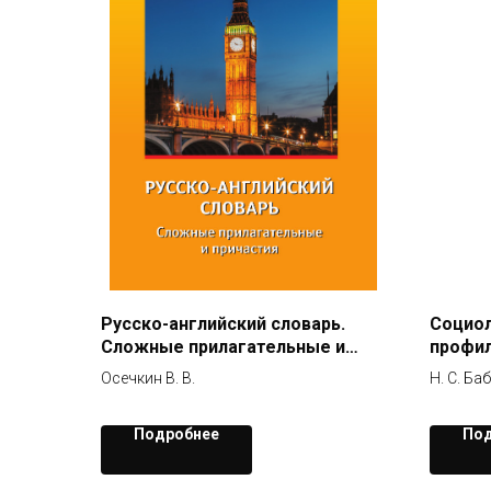
Русско-английский словарь.
Социо
Сложные прилагательные и
профил
причастия
массов
Осечкин В. В.
Н. С. Ба
Подробнее
Под