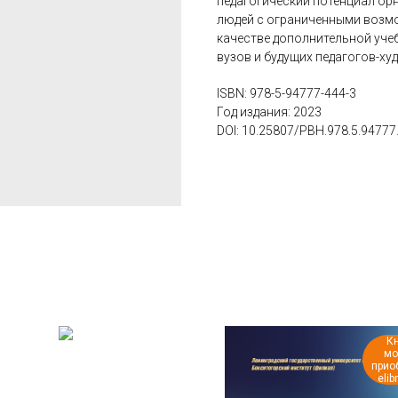
педагогический потенциал ор
людей с ограниченными возм
качестве дополнительной уче
вузов и будущих педагогов-ху
ISBN: 978-5-94777-444-3
Год издания: 2023
DOI: 10.25807/PBH.978.5.94777
Кн
мо
прио
elib