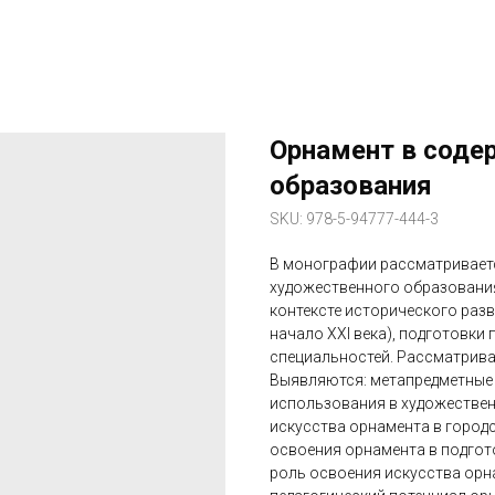
Орнамент в соде
образования
SKU:
978-5-94777-444-3
В монографии рассматривает
художественного образования
контексте исторического разви
начало XXI века), подготовки
специальностей. Рассматрива
Выявляются: метапредметные 
использования в художествен
искусства орнамента в город
освоения орнамента в подгот
роль освоения искусства орн