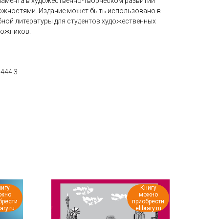
намента в художественно-творческом развитии
ожностями. Издание может быть использовано в
бной литературы для студентов художественных
дожников.
.444.3
игу
Книгу
жно
можно
брести
приобрести
rary.ru
elibrary.ru