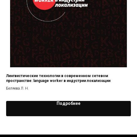
Лингвистические технологии в современном сетевом
ВП
пространстве: language worker в индустрии локализации
об
Беляева Л. Н.
Сбо
Подробнее