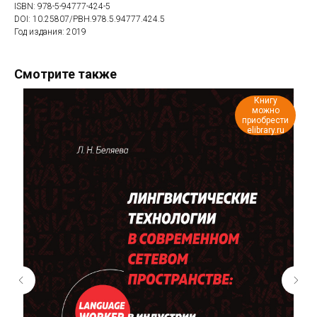
ISBN: 978-5-94777-424-5
DOI: 10.25807/PBH.978.5.94777.424.5
Год издания: 2019
Смотрите также
Книгу
можно
приобрести
elibrary.ru